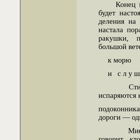
Конец при
будет насто
деления на 
настала пор
ракушки, 
большой вет
к морю
и с л у ш а
Стихи п
испаряются 
подоконник
дороги — од
Мифолог
говорит к