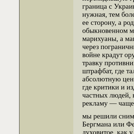
граница с Украи
нужная, тем бол
ее сторону, а р
обыкновенном ми
марихуаны, а ма
через пограничн
войне крадут ор
травку противни
штрафбат, где т
абсолютную цен
где критики и из
частных людей, 
рекламу — чаще 
мы решили снимат
Бергмана или Фе
духовитое, как 