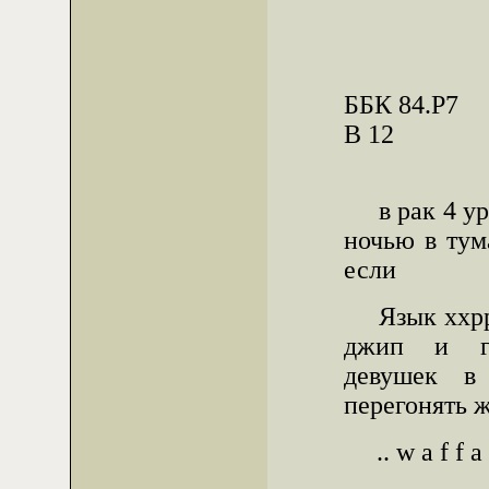
ББК 84.Р7 ..
В 12
в рак 4 урс
ночью в тум
если
Язык ххрр-
джип и г
девушек в
перегонять ж
.. w a f f a 