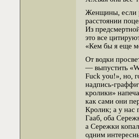
Женщины, если р
расстоянии поце
Из предсмертной
это все цитируют
«Кем бы я еще м
От водки просве
— выпустить «Wa
Fuck you!», но, 
надпись-граффи
кролики» напеча
как сами они пе
Кролик; а у нас
Гааб, оба Сереж
а Сережки копал
одним интересны