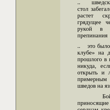
.. шведска
стол забега
растет ск
грядущее ч
рукой в 
препинания
.. это было
клубе» на д
прошлого в 
никуда, есл
открыть и 
примерным
шведов на я
Бойтесь
приносящие
сердцам кре