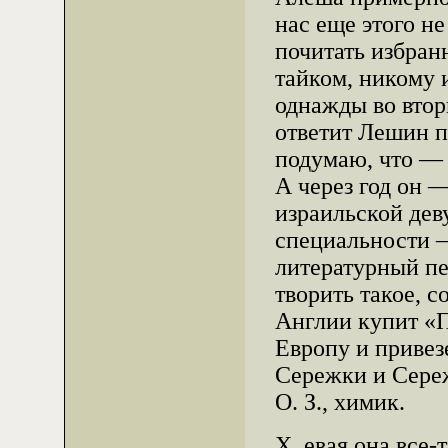
нас еще этого н
почитать избранн
тайком, никому и
однажды во втор
ответит Лешин п
подумаю, что — 
А через год он 
израильской дев
специальности — 
литературный пе
творить такое, 
Англии купит «П
Европу и привез
Сережки и Сере
О. З., химик.
Х..евая она все-