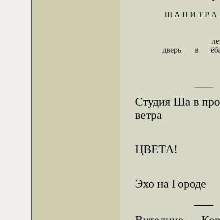
               Ш А П И Т Р А 
                                     
              дверь       в     
                                   
               _____
Студия Ша в про
ветра
ЦВЕТА!
Эхо на Городе
               _____