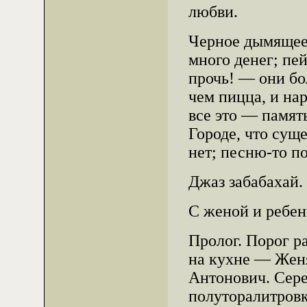
любви.
Черное дымящеес
много денег; пе
прочь! — они бо
чем пицца, и на
все это — памят
Городе, что суще
нет; песню-то п
Джаз забабахай.
С женой и ребен
Пролог. Порог р
на кухне — Женя
Антонович. Сере
полуторалитровк