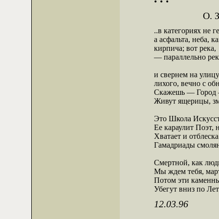
О. З
..в категориях не г
а асфальта, неба, ка
кирпича; вот река, 
— параллельно реке
и свернем на улицу
лихого, вечно с об
Скажешь — Город —
Живут ящерицы, зм
Это Школа Искусст
Ее караулит Поэт, н
Хватает и отблеска
Гамадриады смолян
Смертной, как люди,
Мы ждем тебя, март
Потом эти каменны
Убегут вниз по Лет
12.03.96