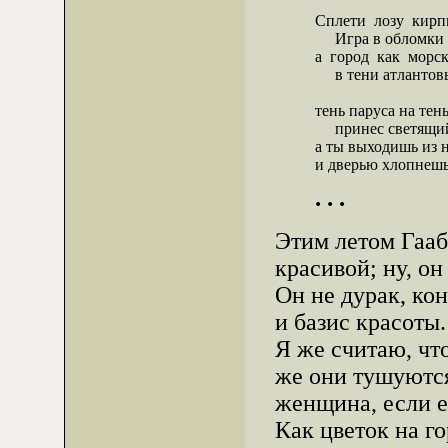
Сплети  лозу  кирп
     Игра в обломки
а  город  как  морск
     в тени атланто
тень паруса на тень
     принес светящи
а ты выходишь из н
и дверью хлопнешь
. . .
Этим летом Гааб 
красивой; ну, он
Он не дурак, ко
и базис красоты.
Я же считаю, чт
же они тушуются
женщина, если ее
Как цветок на г