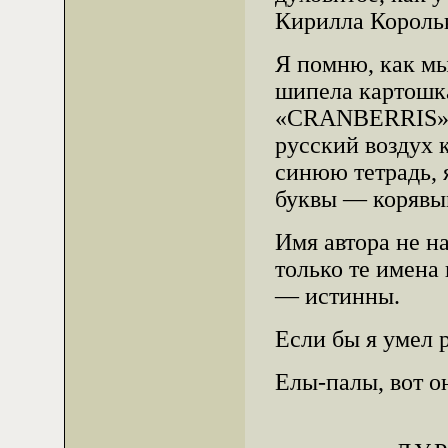
Кирилла Король
Я помню, как мы
шипела картошка
«CRANBERRIS», 
русский воздух 
синюю тетрадь, я
буквы — корявым
Имя автора не на
только те имена
— истинны.
Если бы я умел 
Елы-палы, вот он