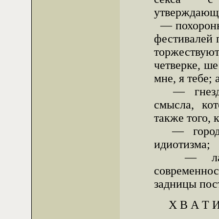
утверждающ
— похоронн
фестивалей п
торжествуют,
четверке, ше
мне, я тебе;
— гнезд 
смысла, ко
также того, 
— города-
идиотизма;
— лакир
современно
задницы пос
Х В А Т И 