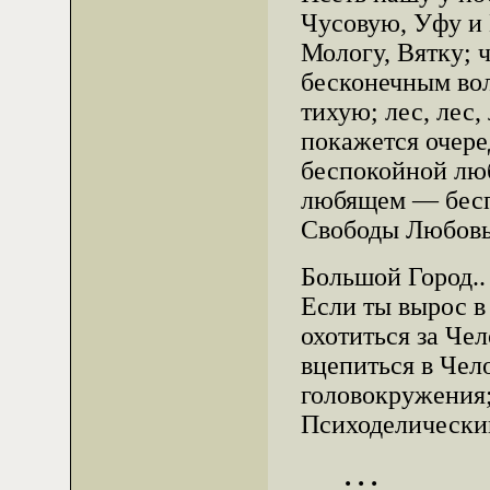
Чусовую, Уфу и 
Мологу, Вятку; ч
бесконечным во
тихую; лес, лес,
покажется очер
беспокойной люб
любящем — беспо
Свободы Любовь
Большой Город..
Если ты вырос в
охотиться за Чел
вцепиться в Чел
головокружения
Психоделически
. . .