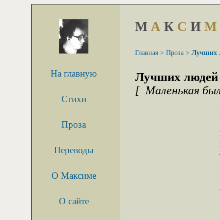
М
А
К
С
И
М
Главная >
Проза >
Лучших 
На главную
Лучших людей 
[ Маленькая был
Стихи
Проза
Переводы
О Максиме
О сайте