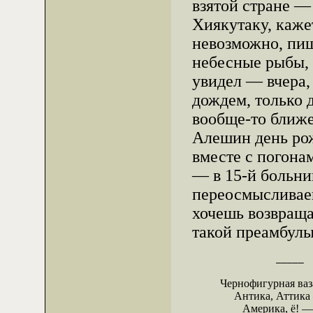
взятой стране —
Хиякутаку, кажет
невозможно, пиш
небесные рыбы, 
увидел — вчера,
дождем, только д
вообще-то ближе
Алешин день рож
вместе с погона
— в
15-й
больни
переосмысливаеш
хочешь возвращат
такой преамбулы
               _____
Чернофигурная ваза
     Антика, Аттик
        Америка, ё!