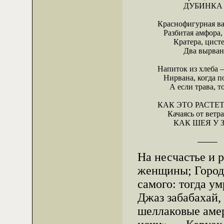
             ДУБИ
Краснофигурная ваз
   Разбитая амфора,
        Кратера, цис
             Два выр
Напиток из хлеба —
   Нирвана, когда п
      А если трава, т
КАК ЭТО РАСТЕ
     Качаясь от ветра
        КАК ШЕЯ
               _____
На несчастье и 
женщины; Город 
самого: тогда у
Джаз забабахай,
шеллаковые аме