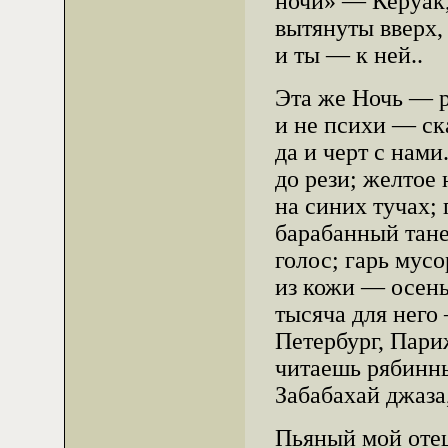
ночи» — Керуак,
вытянуты вверх,
и ты — к ней..
Эта же Ночь — р
и не психи — ск
да и черт с нами
до рези; желтое 
на синих тучах;
барабанный тане
голос; гарь мус
из кожи — осень
тысяча для него
Петербург, Пари
читаешь рябинны
Забабахай джаз
Пьяный мой отец