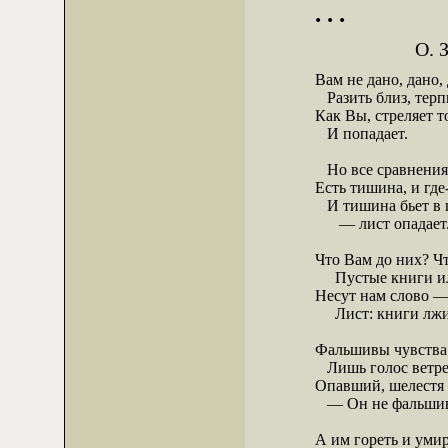
. . .
О. З
Вам не дано, дано, 
   Разить близ, терп
Как Вы, стреляет то
   И попадает.

   Но все сравнения
Есть тишина, и где
   И тишина бьет в 
      — лист опадает.
Что Вам до них? Чт
     Пустые книги и
Несут нам слово —
     Лист: книги лжи
Фальшивы чувства 
   Лишь голос ветре
Опавший, шелестя 
   — Он не фальшив
А им гореть и умира