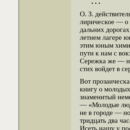
. . .
О. З. действите
лирическое — о 
дальних дорогах
летнем лагере ю
этим юным химик
пути к нам с вок
Сережка же — н
стих войдет в с
Вот прозаическа
книгу о молодых
знаменитый неме
— «Молодые люди
не в городе — но
тридцать два ча
Исеть нашу у по