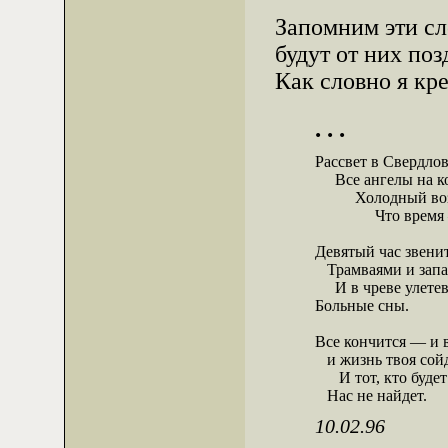
Запомним эти сл
будут от них поз
Как словно я кр
. . .
Рассвет в Свердло
     Все ангелы на к
          Холодный в
               Что врем
Девятый час звенит
   Трамваями и запа
     И в чреве улет
Больные сны.

Все кончится — и вс
   и жизнь твоя сойд
      И тот, кто буде
   Нас не найдет.
10.02.96