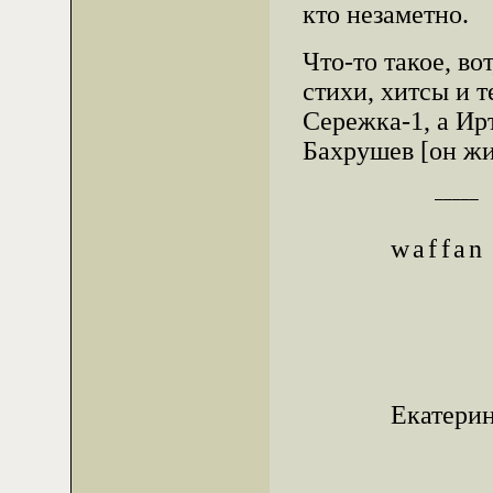
кто незаметно.
Что-то такое, во
стихи, хитсы и 
Сережка-1, а Ир
Бахрушев [он жи
               _____

waffan 
Екатерин