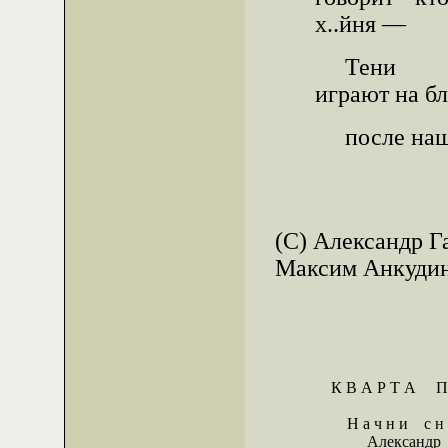
х..йня —
Тени
играют на бл
после наше
                                   
(C) Александр Г
Максим Анкудин
              К В А Р Т А    
                  Н а ч н и    с н
                       Александр