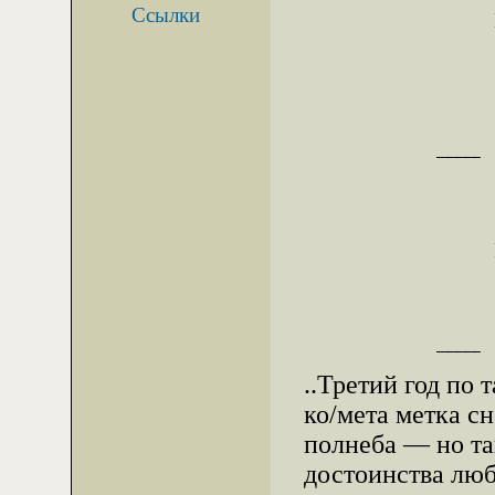
Ссылки
               _____
               _____
..Третий год по 
ко/мета метка с
полнеба — но т
достоинства люб