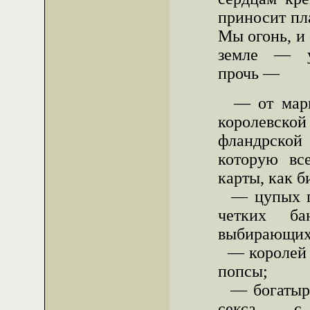
приносит пл
Мы огонь, и 
земле — у
прочь —
— от марг
королевской
фландрской 
которую вс
карты, как б
— цупых гё
четких ба
выбирающих
— королей п
попсы;
— богатыре
секса с