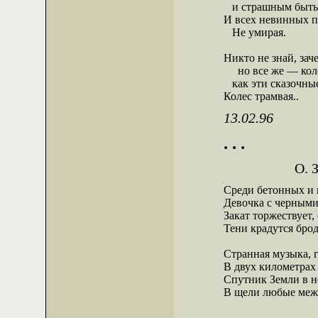
   и страшным быть,
И всех невинных по
   Не умирая.

Никто не знай, заче
     но все же — ко
   как эти сказочны
Колес трамвая..
13.02.96
. . .
О. З
Среди бетонных и 
Девочка с черными 
Закат торжествует,
Тени крадутся брод
Странная музыка, г
В двух километрах 
Спутник Земли в н
В щели любые меж 
. . .