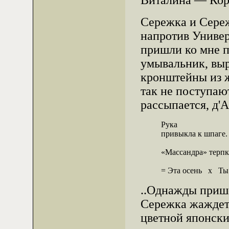
Виталина — Кор
Сережка и Сереж
напротив Универ
пришли ко мне п
умывальник, выр
кронштейны из ж
так не поступаю
рассыпается, д'
          Рука                      
          привыкла к шпаге. 
          «Массандра» терпк
          = Эта осень   x   Ты
..Однажды прише
Сережка жаждет 
цветной японски