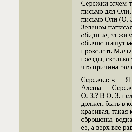
Сережки зачем-т
письмо для Оли,
письмо Оли (О. 
Зеленом написал
обидные, за жив
обычно пишут м
проколоть Мальч
наезды, сколько 
что причина бол
Сережка: « — Я п
Алеша — Сережке
О. З.? В О. З. н
должен быть в ко
красивая, такая 
сброшены; водк
ее, а верх все ра