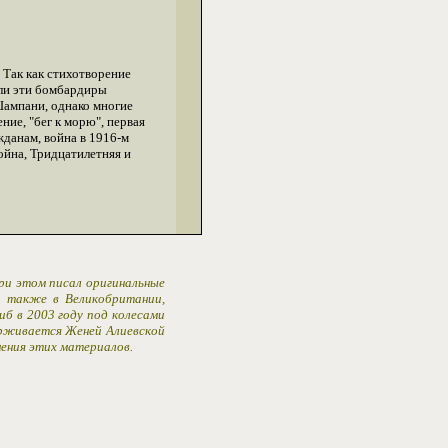
 Так как стихотворение
 ли эти бомбардиры
Шампани, однако многие
ие, "бег к морю", первая
ажданам, война в 1916-м
ойна, Тридцатилетняя и
При этом писал оригинальные
 а также в Великобритании,
иб в 2003 году под колесами
ерживается Женей Алиевской
ения этих материалов.