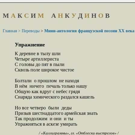
М
А
К
С
И
М
А
Н
К
У
Д
И
Н
О
В
Главная >
Переводы
>
Мини-антология французской поэзии XX века
Упражнение
К деревне в тылу шли

Четыре артиллериста

С головы до пят в пыли

Сквозь поле широкое чистое

Болтали  о прошлом  не находя

В нём  ничего  печаль только нашу

Общую как вдруг с небес грядя

Снаряда химического раздался кашель

Но все четверо  были  деды

Призыв шестнадцатого армейская знать

Так продолжим  и они  и ты

Упражняться в аскезе умирать
/ «Каллиграммы», гл. «Отблески выстрелов» /