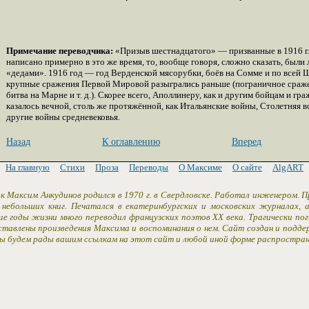
Примечание переводчика:
«Призыв шестнадцатого» — призванные в 1916 г.
написано примерно в это же время, то, вообще говоря, сложно сказать, были
«дедами». 1916 год — год Верденской мясорубки, боёв на Сомме и по всей 
крупные сражения Первой Мировой разыгрались раньше (пограничное сражен
битва на Марне и т. д.). Скорее всего, Аполлинеру, как и другим бойцам и гр
казалось вечной, столь же протяжённой, как Итальянские войны, Столетняя в
другие войны средневековья.
Назад
К оглавлению
Вперед
На главную
Стихи
Проза
Переводы
О Максиме
О сайте
AlgART
к Максим Анкудинов родился в 1970 г. в Свердловске. Работал инженером. 
 небольших книг. Печатался в екатеринбургских и московских журналах,
ие годы жизни много переводил французских поэтов XX века. Трагически пог
ставлены произведения Максима и воспоминания о нем. Сайт создан и подд
Мы будем рады вашим ссылкам на этот сайт и любой иной форме распростран