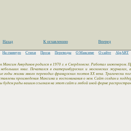
Назад
К оглавлению
Вперед
На главную
Стихи
Проза
Переводы
О Максиме
О сайте
AlgART
к Максим Анкудинов родился в 1970 г. в Свердловске. Работал инженером. 
 небольших книг. Печатался в екатеринбургских и московских журналах,
ие годы жизни много переводил французских поэтов XX века. Трагически пог
ставлены произведения Максима и воспоминания о нем. Сайт создан и подд
Мы будем рады вашим ссылкам на этот сайт и любой иной форме распростран