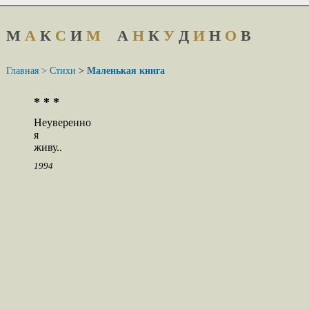
М
А
К
С
И
М
А
Н
К
У
Д
И
Н
О
В
Главная >
Стихи
>
Маленькая книга
* * *
Неуверенно

я

живу..
1994